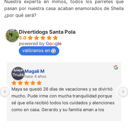
Nuestra experta en mimos, todos los perretes que
pasan por nuestra casa acaban enamorados de Sheila
¿por qué será?
Divertidogs Santa Pola
5.0
powered by
G
o
o
g
l
e
valóranos en
Magali M
hace 4 años
Maya se quedó 26 días de vacaciones y se divirtió 
mucho. Pude irme con mucha tranquilidad porque 
sé que ella recibió todos los cuidados y atenciones 
como en casa. Gerardo y su familia aman a los 
perros y es el lugar ideal para mantener 
serenamente a su animal.